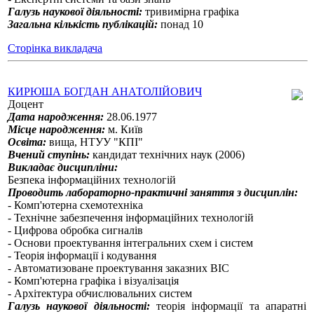
Галузь наукової діяльності:
тривимірна графіка
Загальна кількість публікацій:
понад 10
Сторінка викладача
КИРЮША БОГДАН АНАТОЛІЙОВИЧ
Доцент
Дата народження:
28.06.1977
Місце народження:
м. Київ
Освіта:
вища, НТУУ "КПІ"
Вчений ступінь:
кандидат технічних наук (2006)
Викладає дисципліни:
Безпека інформаційних технологій
Проводить лабораторно-практичні заняття з дисциплін:
- Комп'ютерна схемотехніка
- Технічне забезпечення інформаційних технологій
- Цифрова обробка сигналів
- Основи проектування інтегральних схем і систем
- Теорія інформації і кодування
- Автоматизоване проектування заказних ВІС
- Комп'ютерна графіка і візуалізація
- Архітектура обчислювальних систем
Галузь наукової діяльності:
теорія інформації та апаратні