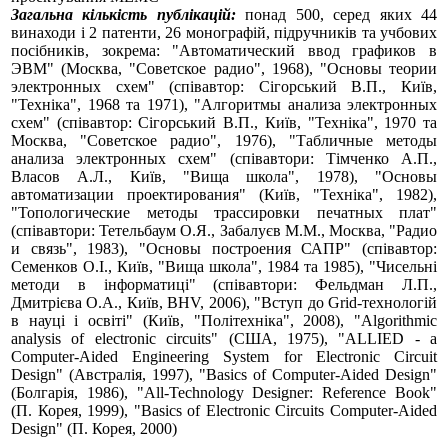
Загальна кількість публікацій:
понад 500, серед яких 44
винаходи і 2 патенти, 26 монографій, підручників та учбових
посібників, зокрема: "Автоматический ввод графиков в
ЭВМ" (Москва, "Советское радио", 1968), "Основы теории
электронных схем" (співавтор: Сігорський В.П., Київ,
"Техніка", 1968 та 1971), "Алгоритмы анализа электронных
схем" (співавтор: Сігорський В.П., Київ, "Техніка", 1970 та
Москва, "Советское радио", 1976), "Табличные методы
анализа электронных схем" (співавтори: Тімченко А.П.,
Власов А.Л., Київ, "Вища школа", 1978), "Основы
автоматизации проектирования" (Київ, "Техніка", 1982),
"Топологические методы трассировки печатных плат"
(співавтори: Тетельбаум О.Я., Забалуєв М.М., Москва, "Радио
и связь", 1983), "Основы построения САПР" (співавтор:
Семенков О.І., Київ, "Вища школа", 1984 та 1985), "Чисельні
методи в інформатиці" (співавтори: Фельдман Л.П.,
Дмитрієва О.А., Київ, BHV, 2006), "Вступ до Grid-технологій
в науці і освіті" (Київ, "Політехніка", 2008), "Algorithmic
analysis of electronic circuits" (США, 1975), "ALLIED - a
Computer-Aided Engineering System for Electronic Circuit
Design" (Австралія, 1997), "Basics of Computer-Aided Design"
(Болгарія, 1986), "All-Technology Designer: Reference Book"
(П. Корея, 1999), "Basics of Electronic Circuits Computer-Aided
Design" (П. Корея, 2000)