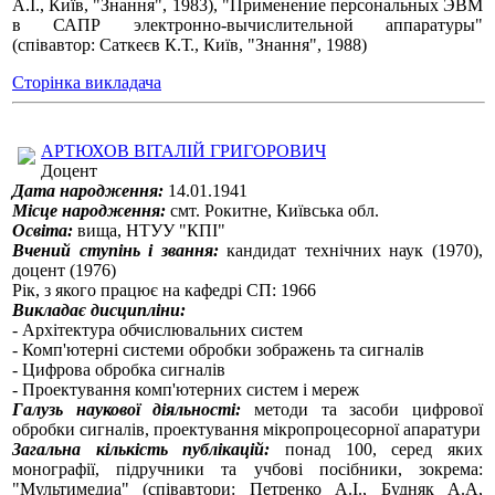
А.І., Київ, "Знання", 1983), "Применение персональных ЭВМ
в САПР электронно-вычислительной аппаратуры"
(співавтор: Саткеєв К.Т., Київ, "Знання", 1988)
Сторінка викладача
АРТЮХОВ ВІТАЛІЙ ГРИГОРОВИЧ
Доцент
Дата народження:
14.01.1941
Місце народження:
смт. Рокитне, Київська обл.
Освіта:
вища, НТУУ "КПІ"
Вчений ступінь і звання:
кандидат технічних наук (1970),
доцент (1976)
Рік, з якого працює на кафедрі СП: 1966
Викладає дисципліни:
- Архітектура обчислювальних систем
- Комп'ютерні системи обробки зображень та сигналів
- Цифрова обробка сигналів
- Проектування комп'ютерних систем і мереж
Галузь наукової діяльності:
методи та засоби цифрової
обробки сигналів, проектування мікропроцесорної апаратури
Загальна кількість публікацій:
понад 100, серед яких
монографії, підручники та учбові посібники, зокрема:
"Мультимедиа" (співавтори: Петренко А.І., Будняк А.А,