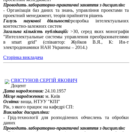
Проводить лабораторно-практичні заняття з дисциплін:
- Організація баз даних та знань, управління проектами та
проектний менеджмент, теорія прийняття рішень
Галузь наукової діяльності:
розробка інтелектуальних
контекстно-залежних систем
Загальна кількість публікацій:
>30, серед яких монографія
"Интеллектуальные системы управления преобразователями
в smart grid" (співавтор: Жуйков В.Я., К: Ин-т
электродинамики НАН Украины – 2014.)
Сторінка викладача
СВІСТУНОВ СЕРГІЙ ЯКОВИЧ
Доцент
Дата народження:
24.10.1957
Місце народження:
м. Київ
Освіта:
вища, НТУУ "КПІ"
Рік, з якого працює на кафедрі СП:
Викладає дисципліни:
- Грід-технології для розподілених обчислень та обробки
даних
Проводить лабораторно-практичні заняття з дисциплін: