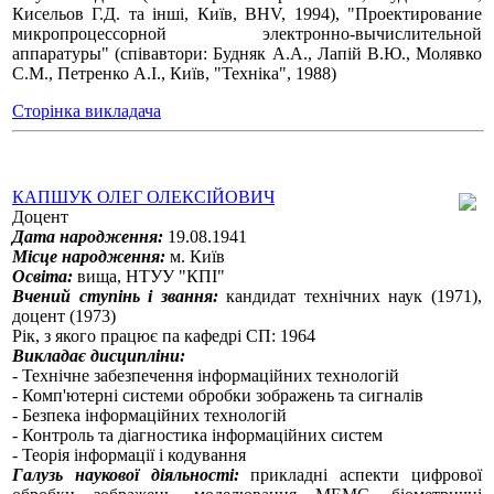
Кисельов Г.Д. та інші, Київ, BHV, 1994), "Проектирование
микропроцессорной электронно-вычислительной
аппаратуры" (співавтори: Будняк А.А., Лапій В.Ю., Молявко
С.М., Петренко A.І., Київ, "Техніка", 1988)
Сторінка викладача
КАПШУК ОЛЕГ ОЛЕКСІЙОВИЧ
Доцент
Дата народження:
19.08.1941
Місце народження:
м. Київ
Освіта:
вища, НТУУ "КПІ"
Вчений ступінь і звання:
кандидат технічних наук (1971),
доцент (1973)
Рік, з якого працює па кафедрі СП: 1964
Викладає дисципліни:
- Технічне забезпечення інформаційних технологій
- Комп'ютерні системи обробки зображень та сигналів
- Безпека інформаційних технологій
- Контроль та діагностика інформаційних систем
- Теорія інформації і кодування
Галузь наукової діяльності:
прикладні аспекти цифрової