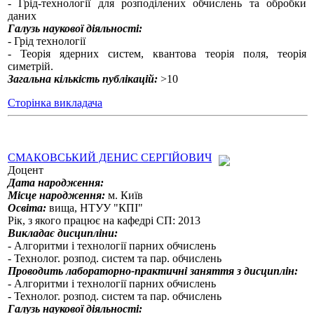
- Грід-технології для розподілених обчислень та обробки
даних
Галузь наукової діяльності:
- Грід технології
- Теорія ядерних систем, квантова теорія поля, теорія
симетрій.
Загальна кількість публікацій:
>10
Сторінка викладача
СМАКОВСЬКИЙ ДЕНИС СЕРГІЙОВИЧ
Доцент
Дата народження:
Місце народження:
м. Київ
Освіта:
вища, НТУУ "КПІ"
Рік, з якого працює на кафедрі СП: 2013
Викладає дисципліни:
- Алгоритми і технології парних обчислень
- Технолог. розпод. систем та пар. обчислень
Проводить лабораторно-практичні заняття з дисциплін:
- Алгоритми і технології парних обчислень
-
Технолог. розпод. систем та пар. обчислень
Галузь наукової діяльності: