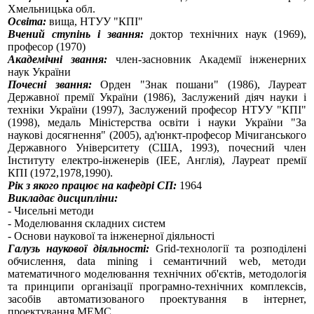
Хмельницька обл.
Освіта:
вища, НТУУ "КПІ"
Вчений ступінь і звання:
доктор технічних наук (1969),
професор (1970)
Академічні звання:
член-засновник Академії інженерних
наук України
Почесні звання:
Орден "Знак пошани" (1986), Лауреат
Державної премії України (1986), Заслужений діяч науки і
техніки України (1997), Заслужений професор НТУУ "КПІ"
(1998), медаль Міністерства освіти і науки України "За
наукові досягнення" (2005), ад'юнкт-професор Мічиганського
Державного Університету (США, 1993), почесний член
Інституту електро-інженерів (ІЕЕ, Англія), Лауреат премії
КПІ (1972,1978,1990).
Рік з якого працює на кафедрі СП:
1964
Викладає дисципліни:
- Чисельні методи
- Моделювання складних систем
- Основи наукової та інженерної діяльності
Галузь наукової діяльності:
Grid-технології та розподілені
обчислення, data mining і семантичний web, методи
математичного моделювання технічних об'єктів, методологія
та принципи організації програмно-технічних комплексів,
засобів автоматизованого проектування в інтернет,
проектування МЕМС