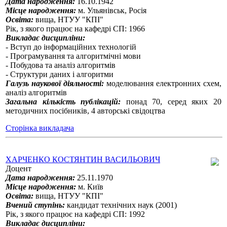
Дата народження:
16.10.1942
Місце народження:
м. Ульянівськ, Росія
Освіта:
вища, НТУУ "КПІ"
Рік, з якого працює на кафедрі СП: 1966
Викладає дисципліни:
- Вступ до інформаційних технологій
- Програмування та алгоритмічні мови
- Побудова та аналіз алгоритмів
- Структури даних і алгоритми
Галузь наукової діяльності:
моделювання електронних схем,
аналіз алгоритмів
Загальна кількість публікацій:
понад 70, серед яких 20
методичних посібників, 4 авторські свідоцтва
Сторінка викладача
ХАРЧЕНКО КОСТЯНТИН ВАСИЛЬОВИЧ
Доцент
Дата народження:
25.11.1970
Місце народження:
м. Київ
Освіта:
вища, НТУУ "КПІ"
Вчений ступінь:
кандидат технічних наук (2001)
Рік, з якого працює на кафедрі СП: 1992
Викладає дисципліни: