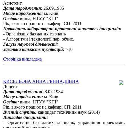
Асистент
Дата народження:
26.09.1985
Місце народження:
м. Київ
Освіта:
вища, НТУУ "КПІ"
Рік, з якого працює на кафедрі СП: 2011
Проводить лабораторно-практичні заняття з дисциплін:
-
Організація баз даних та знань
- Алгоритми і технології пар. обчис.
Галузь наукової діяльності:
Загальна кількість публікацій:
>10
Сторінка викладача
КИСЕЛЬОВА АННА ГЕННАДІЇВНА
Доцент
Дата народження:
28.07.1984
Місце народження:
м. Київ
Освіта:
вища, НТУУ "КПІ"
Рік, з якого працює на кафедрі СП: 2011
Вчений ступінь:
кандидат технічних наук (2014)
Викладає дисципліни:
-
Організація баз даних та знань, управління проектами,
проектний менеджмент