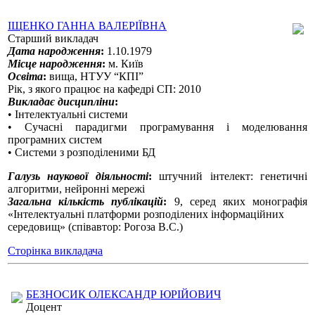
ІЩЕНКО ГАННА ВАЛЕРІЇВНА
Старший викладач
Дата народження
:
1.10.1979
Місце народження
:
м. Київ
Освіта
:
вища, НТУУ “КПІ”
Рік, з якого працює на кафедрі СП: 2010
Викладає дисципліни
:
• Інтелектуальні системи
• Сучасні парадигми програмування і моделювання
програмних систем
• Системи з розподіленими БД
Галузь наукової діяльності
:
штучний інтелект: генетичні
алгоритми, нейронні мережі
Загальна кількість публікацій
:
9, серед яких монографія
«Інтелектуальні платформи розподілених інформаційних
середовищ» (співавтор: Рогоза В.С.)
Сторінка викладача
БЕЗНОСИК ОЛЕКСАНДР ЮРІЙОВИЧ
Доцент