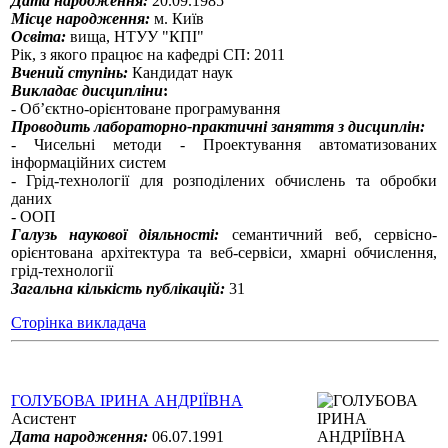
Дата народження:
20.09.1985
Місце народження:
м. Київ
Освіта:
вища, НТУУ "КПІ"
Рік, з якого працює на кафедрі СП: 2011
Вчений ступінь:
Кандидат наук
Викладає дисципліни
:
- Об’єктно-орієнтоване програмування
Проводить лабораторно-практичні заняття з дисциплін:
- Чисельні методи - Проектування автоматизованих
інформаційних систем
- Грід-технології для розподілених обчислень та обробки
даних
- ООП
Галузь наукової діяльності:
семантичний веб, cервісно-
орієнтована архітектура та веб-сервіси, хмарні обчислення,
грід-технології
Загальна кількість публікацій:
31
Сторінка викладача
ГОЛУБОВА ІРИНА АНДРІЇВНА
Асистент
Дата народження:
06.07.1991