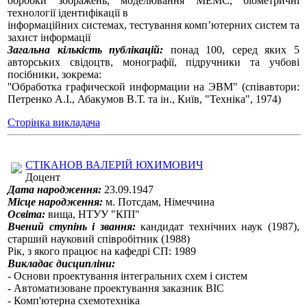
обробки зображень, моделювання МЕМС, біометричні
технології ідентифікації в
інформаційних системах, тестування комп’ютерних систем та
захист інформації
Загальна кількість публікацій:
понад 100, серед яких 5
авторських свідоцтв, монографії, підручники та учбові
посібники, зокрема:
''Обработка графической информации на ЭВМ" (співавтори:
Петренко А.І., Абакумов В.Т. та ін., Київ, "Техніка", 1974)
Сторінка викладача
СТІКАНОВ ВАЛЕРІЙ ЮХИМОВИЧ
Доцент
Дата народження:
23.09.1947
Місце народження:
м. Потсдам, Німеччина
Освіта:
вища, НТУУ "КПІ"
Вчений ступінь і звання:
кандидат технічних наук (1987),
старший науковий співробітник (1988)
Рік, з якого працює на кафедрі СП: 1989
Викладає дисципліни:
- Основи проектування інтегральних схем і систем
- Автоматизоване проектування заказник ВІС
- Комп'ютерна схемотехніка