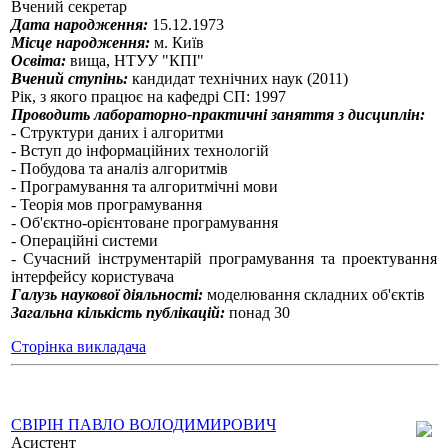
Вчений секретар
Дата народження:
15.12.1973
Місце народження:
м. Київ
Освіта:
вища, НТУУ "КПІ"
Вчений ступінь:
кандидат технічних наук (2011)
Рік, з якого працює на кафедрі СП: 1997
Проводить лабораторно-практичні заняття з дисциплін:
- Структури даних і алгоритми
- Вступ до інформаційних технологій
- Побудова та аналіз алгоритмів
- Програмування та алгоритмічні мови
- Теорія мов програмування
- Об'єктно-орієнтоване програмування
- Операційні системи
- Сучасний інструментарій програмування та проектування
інтерфейсу користувача
Галузь наукової діяльності:
моделювання складних об'єктів
Загальна кількість публікацій:
понад 30
Сторінка викладача
СВІРІН ПАВЛО ВОЛОДИМИРОВИЧ
Асистент