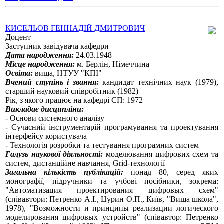
КИСЕЛЬОВ ГЕННАДІЙ ДМИТРОВИЧ
Доцент
Заступник завідувача кафедри
Дата народження:
24.03.1948
Місце народження:
м. Берлін, Німеччина
Освіта:
вища, НТУУ "КПІ"
Вчений ступінь і звання:
кандидат технічних наук (1979),
старший науковий співробітник (1982)
Рік, з якого працює на кафедрі СП: 1972
Викладає дисципліни:
- Основи системного аналізу
- Сучасний інструментарій програмування та проектування
інтерфейсу користувача
- Технологія розробки та тестування програмних систем
Галузь наукової діяльності:
моделювання цифрових схем та
систем, дистанційне навчання, Grid-технології
Загальна кількість публікацій:
понад 80, серед яких
монографії, підручники та учбові посібники, зокрема:
"Автоматизация проектирования цифровых схем"
(співавтори: Петренко А.І., Цурин О.П., Київ, "Вища школа",
1978), "Возможности и принципы реализации логического
моделирования цифровых устройств" (співавтор: Петренко