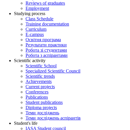
Reviews of graduates
Employment
Studying process
Class Schedule
Training documentation
Curriculum
E-campus
Освітня програма
Результати практики
Робота зі студентами
Робота з аспірантами
Scientific activity
Scientific School
Specialized Scientific Council
Scientific trends
Achievements
Current projects
Conferences
Publications
Student publications
Diploma projects
Теми досліджень
Теми досліджень аспірантів
Student's life
IASA Student council