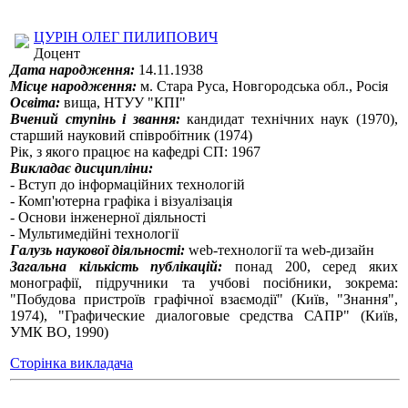
ЦУРІН ОЛЕГ ПИЛИПОВИЧ
Доцент
Дата народження:
14.11.1938
Місце народження:
м. Стара Руса, Новгородська обл., Росія
Освіта:
вища, НТУУ "КПІ"
Вчений ступінь і звання:
кандидат технічних наук (1970),
старший науковий співробітник (1974)
Рік, з якого працює на кафедрі СП: 1967
Викладає дисципліни:
- Вступ до інформаційних технологій
- Комп'ютерна графіка і візуалізація
- Основи інженерної діяльності
- Мультимедійні технології
Галузь наукової діяльності:
web-технології та web-дизайн
Загальна кількість публікацій:
понад 200, серед яких
монографії, підручники та учбові посібники, зокрема:
"Побудова пристроїв графічної взаємодії" (Київ, "Знання",
1974), "Графические диалоговые средства САПР" (Київ,
УМК ВО, 1990)
Сторінка викладача