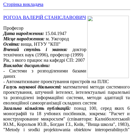
Сторінка викладача
РОГОЗА ВАЛЕРІЙ СТАНІСЛАВОВИЧ
Професор
Дата народження:
15.04.1947
Місце народження:
м. Ужгород
Освіта:
вища, НТУУ "КПІ"
Вчений ступінь і звання:
доктор
технічних наук (1996), професор (1999)
Рік, з якого працює на кафедрі СП: 2007
Викладає дисципліни:
- Системи з розподіленими базами
даних
- Автоматизоване проектування пристроїв на ПЛІС
Галузь наукової діяльності:
математичні методи системного
проектування, штучний інтелект, інтелектуальні паралельні
та розподілені інформаційні системи, методи адаптації та
еволюційної самоорганізації складних систем
Загальна кількість публікацій:
понад 100, серед яких 6
монографій та 18 учбових посібників, зокрема: "Расчет и
конструирование микросхем" (співавтори: Калніболотський
Ю.М., Корольов Ю.В., Богдан Г.І., Київ, "Вища школа", 1983),
"Metody і srodki projektowania obiektow interoperabilnych"