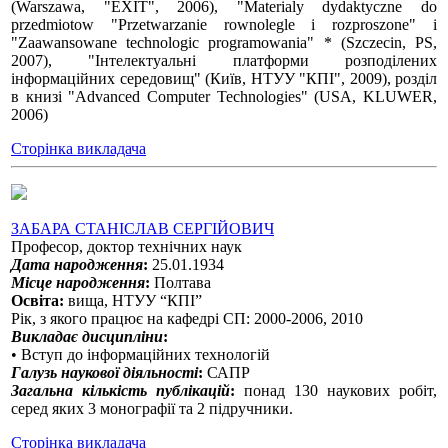
(Warszawa, "EXIT", 2006), "Materialy dydaktyczne do
przedmiotow "Przetwarzanie rownolegle і rozproszone" і
"Zaawansowane technologic programowania" * (Szczecin, PS,
2007), "Інтелектуальні платформи розподілених
інформаційних середовищ" (Київ, НТУУ "КПІ", 2009), розділ
в книзі "Advanced Computer Technologies" (USA, KLUWER,
2006)
Сторінка викладача
ЗАБАРА СТАНІСЛАВ СЕРГІЙОВИЧ
Професор, доктор технічних наук
Дата народження
:
25.01.1934
Місце народження
:
Полтава
Освіта:
вища, НТУУ “КПІ”
Рік, з якого працює на кафедрі СП: 2000-2006, 2010
Викладає дисципліни
:
• Вступ до інформаційних технологій
Галузь наукової діяльності
:
САПР
Загальна кількість публікацій
:
понад 130 наукових робіт,
серед яких 3 монографії та 2 підручники.
Сторінка викладача