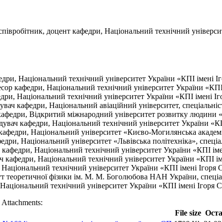
співробітник, доцент кафедри, Національний технічний університе
едри, Національний технічний університет України «КПІ імені Іго
ор кафедри, Національний технічний університет України «КПІ ім
дри, Національний технічний університет України «КПІ імені Ігор
вач кафедри, Національний авіаційний університет, спеціальніст
ч кафедри, Відкритий міжнародний університет розвитку людини «У
ідувач кафедри, Національний технічний університет України «КПІ
афедри, Національний університет «Києво-Могилянська академія»
едри, Національний університет «Львівська політехніка», спеціал
р кафедри, Національний технічний університет України «КПІ імені
ач кафедри, Національний технічний університет України «КПІ імен
 Національний технічний університет України «КПІ імені Ігоря Сі
итут теоретичної фізики ім. М. М. Боголюбова НАН України, спеціа
Національний технічний університет України «КПІ імені Ігоря Сік
Attachments:
File size
Оста