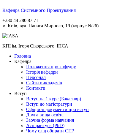
Кафедра Системного Проектування
+380 44 280 87 71
м. Київ, вул. Панаса Мирного, 19 (корпус №26)
КПІ ім. Ігоря Сікорського ІПСА
Головна
Кафедра
Положення про кафедру
Історія кафедри
Персонал
Сайти викладачів
Контакти
Вступ
Вступ на 1 курс (Бакалавр)
Вступ до магістратури
Офіційні документи про вступ
Друга вища освіта
Заочна форма навчання
Aспірантура (PhD)
Чому слід обирати СП?