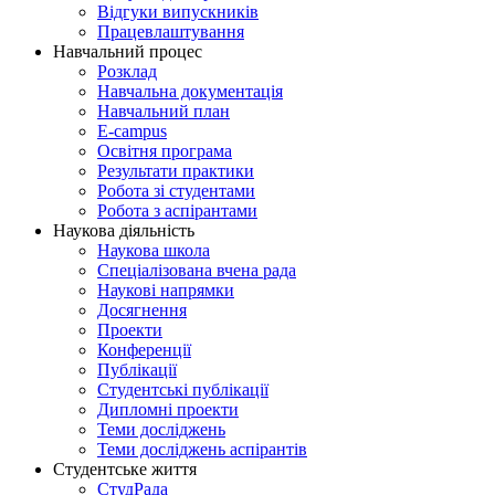
Відгуки випускників
Працевлаштування
Навчальний процес
Розклад
Навчальна документація
Навчальний план
E-campus
Освітня програма
Результати практики
Робота зі студентами
Робота з аспірантами
Наукова діяльність
Наукова школа
Спеціалізована вчена рада
Наукові напрямки
Досягнення
Проекти
Конференції
Публікації
Студентські публікації
Дипломні проекти
Теми досліджень
Теми досліджень аспірантів
Студентське життя
СтудРада