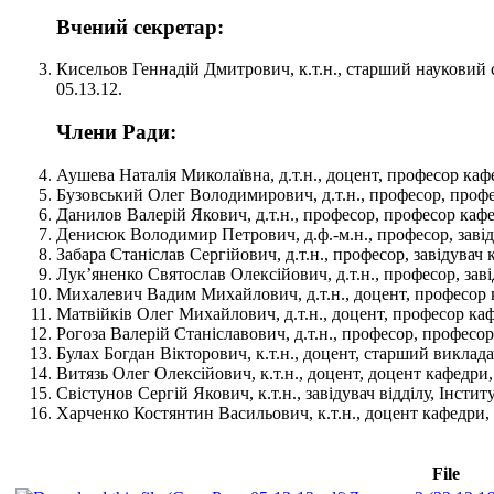
Вчений секретар:
Кисельов Геннадій Дмитрович, к.т.н., старший науковий 
05.13.12.
Члени Ради:
Аушева Наталія Миколаївна, д.т.н., доцент, професор каф
Бузовський Олег Володимирович, д.т.н., професор, профес
Данилов Валерій Якович, д.т.н., професор, професор кафе
Денисюк Володимир Петрович, д.ф.-м.н., професор, завіду
Забара Станіслав Сергійович, д.т.н., професор, завідува
Лук’яненко Святослав Олексійович, д.т.н., професор, зав
Михалевич Вадим Михайлович, д.т.н., доцент, професор к
Матвійків Олег Михайлович, д.т.н., доцент, професор каф
Рогоза Валерій Станіславович, д.т.н., професор, професо
Булах Богдан Вікторович, к.т.н., доцент, старший виклад
Витязь Олег Олексійович, к.т.н., доцент, доцент кафедри,
Свістунов Сергій Якович, к.т.н., завідувач відділу, Інст
Харченко Костянтин Васильович, к.т.н., доцент кафедри, 
File