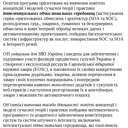
Освітня програма орієнтована на вивчення новітніх
концепцій і моделей сучасної теорії і практики
інтелектуальних обчислювальних середовищ
(застосування
сервіс-орієнтованих обчислень і архітектур (SOA та SOC),
розподілених грід-, хмарних, туманних та безсерверних
обчислень в комп’ютерній обробці великих даних і
автоматизованому проектуванні; побудова багатоагентських
систем і інфраструктур як послуг; використання SOC та SOA
в Інтернеті речей.
ОП
унікальна для ЗВО України
і введена для забезпечення і
підтримки участі фахівців предметних галузей України в
створенні і експлуатації ресурсів
Європейської відкритої
наукової хмари (EOSC)
, в наповненні їх своїми конкретними
прикладними додатками, зокрема, шляхом перенесення в
хмару своїх існуючих напрацювань з попереднім
перетворенням наявних монолітних додатків у сукупність
веб-сервісів і наступним розгортанням їх в контейнерах
хмари з можливістю автоматичного пошуку.
Об’єкт(и) вивчення та/або діяльності:
новітні концепції і
моделі сучасної теорії і практики побудови математичного,
програмного та апаратного забезпечення комп'ютерних
систем та систем штучного інтелекту, включаючи
інтелектуальні обчислювальні середовища, які охоплюють