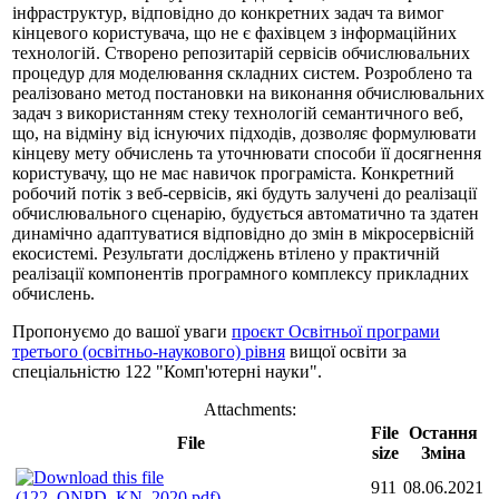
інфраструктур, відповідно до конкретних задач та вимог
кінцевого користувача, що не є фахівцем з інформаційних
технологій. Створено репозитарій сервісів обчислювальних
процедур для моделювання складних систем. Розроблено та
реалізовано метод постановки на виконання обчислювальних
задач з використанням стеку технологій семантичного веб,
що, на відміну від існуючих підходів, дозволяє формулювати
кінцеву мету обчислень та уточнювати способи її досягнення
користувачу, що не має навичок програміста. Конкретний
робочий потік з веб-сервісів, які будуть залучені до реалізації
обчислювального сценарію, будується автоматично та здатен
динамічно адаптуватися відповідно до змін в мікросервісній
екосистемі. Результати досліджень втілено у практичній
реалізації компонентів програмного комплексу прикладних
обчислень.
Пропонуємо до вашої уваги
проєкт Освітньої програми
третього (освітньо-наукового) рівня
вищої освіти за
спеціальністю 122 "Комп'ютерні науки".
Attachments:
File
Остання
File
size
Зміна
911
08.06.2021