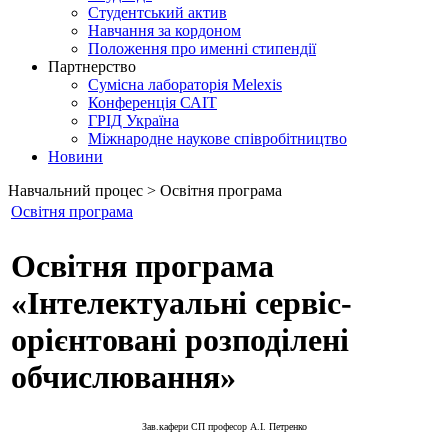
Студентський актив
Навчання за кордоном
Положення про именні стипендії
Партнерство
Сумісна лабораторія Melexis
Конференція САІТ
ГРІД Україна
Міжнародне наукове співробітництво
Новини
Навчальний процес > Освітня програма
Освітня програма
Освітня програма
«Інтелектуальні сервіс-
орієнтовані розподілені
обчислювання»
Зав.кафери СП професор А.І. Петренко