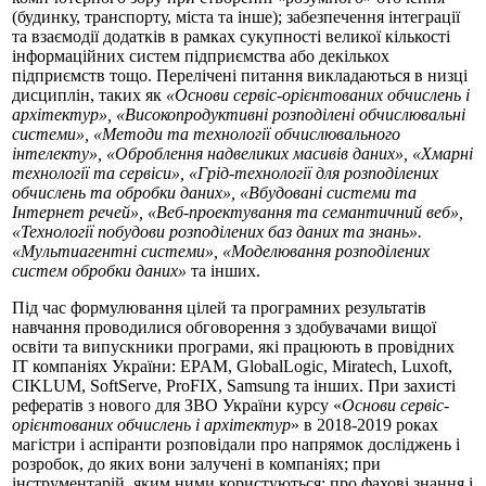
(будинку, транспорту, міста та інше); забезпечення інтеграції
та взаємодії додатків в рамках сукупності великої кількості
інформаційних систем підприємства або декількох
підприємств тощо. Перелічені питання викладаються в низці
дисциплін, таких як
«Основи сервіс-орієнтованих обчислень і
архітектур», «Високопродуктивні розподілені обчислювальні
системи», «Методи та технології обчислювального
інтелекту», «Оброблення надвеликих масивів даних», «Хмарні
технології та сервіси», «Грід-технології для розподілених
обчислень та обробки даних», «Вбудовані системи та
Інтернет речей», «Веб-проектування та семантичний веб»,
«Технології побудови розподілених баз даних та знань».
«Мультиагентні системи», «Моделювання розподілених
систем обробки даних»
та інших.
Під час формулювання цілей та програмних результатів
навчання проводилися обговорення з здобувачами вищої
освіти та випускники програми, які працюють в провідних
ІТ компаніях України: EPAM, GlobalLogic, Miratech, Luxoft,
CIKLUM, SoftServe, ProFIX, Samsung та інших. При захисті
рефератів з нового для ЗВО України курсу «
Основи сервіс-
орієнтованих обчислень і архітектур
» в 2018-2019 роках
магістри і аспіранти розповідали про напрямок досліджень і
розробок, до яких вони залучені в компаніях; при
інструментарій, яким ними користуються; про фахові знання і