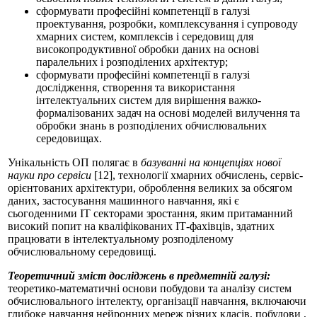
сформувати професійні компетенції в галузі
проектування, розробки, комплексування і супроводу
хмарних систем, комплексів і середовищ для
високопродуктивної обробки даних на основі
паралельних і розподілених архітектур;
сформувати професійні компетенції в галузі
дослідження, створення та використання
інтелектуальних систем для вирішення важко-
формалізованих задач на основі моделей вилучення та
обробки знань в розподілених обчислювальних
середовищах.
Унікальність ОП полягає в
базуванні на концепціях нової
науки про сервіси
[12], технології хмарних обчислень, сервіс-
орієнтованих архітектури, оброблення великих за обсягом
даних, застосування машинного навчання, які є
сьогоденними ІТ секторами зростання, яким притаманний
високий попит на кваліфікованих ІТ-фахівців, здатних
працювати в інтелектуальному розподіленому
обчислювальному середовищі.
Теоретичний зміст досліджень в предметній галузі:
теоретико-математичні основи побудови та аналізу систем
обчислювального інтелекту, організації навчання, включаючи
глибоке навчання нейронних мереж різних класів, побудови ,