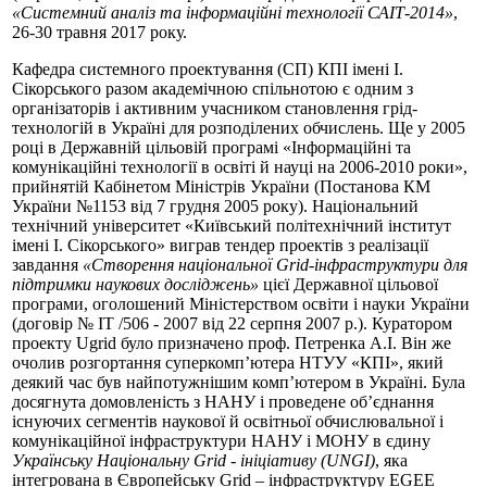
«Системний аналіз та інформаційні технології САІТ-2014»
,
26-30 травня 2017 року.
Кафедра системного проектування (СП) КПІ імені І.
Сікорського разом академічною спільнотою є одним з
організаторів і активним учасником становлення грід-
технологій в Україні для розподілених обчислень. Ще у 2005
році в Державній цільовій програмі «Інформаційні та
комунікаційні технології в освіті й науці на 2006-2010 роки»,
прийнятій Кабінетом Міністрів України (Постанова КМ
України №1153 від 7 грудня 2005 року). Національний
технічний університет «Київський політехнічний інститут
імені І. Сікорського» виграв тендер проектів з реалізації
завдання
«Створення національної Grid-інфраструктури для
підтримки наукових досліджень»
цієї Державної цільової
програми, оголошений Міністерством освіти і науки України
(договір № ІТ /506 - 2007 від 22 серпня 2007 р.). Куратором
проекту Ugrid було призначено проф. Петренка А.І. Він же
очолив розгортання суперкомп’ютера НТУУ «КПІ», який
деякий час був найпотужнішим комп’ютером в Україні. Була
досягнута домовленість з НАНУ і проведене об’єднання
існуючих сегментів наукової й освітньої обчислювальної і
комунікаційної інфраструктури НАНУ і МОНУ в єдину
Українську Національну Grid - ініціативу (UNGI)
, яка
інтегрована в Європейську Grid – інфраструктуру EGEE