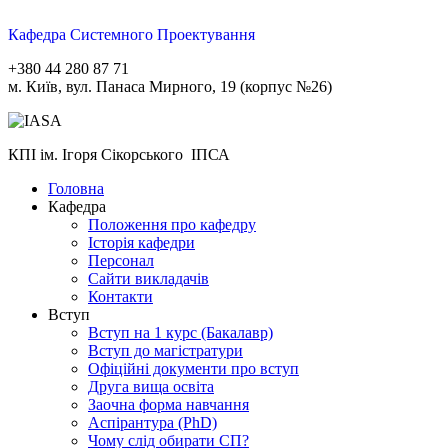
Кафедра Системного Проектування
+380 44 280 87 71
м. Київ, вул. Панаса Мирного, 19 (корпус №26)
КПІ ім. Ігоря Сікорського ІПСА
Головна
Кафедра
Положення про кафедру
Історія кафедри
Персонал
Сайти викладачів
Контакти
Вступ
Вступ на 1 курс (Бакалавр)
Вступ до магістратури
Офіційні документи про вступ
Друга вища освіта
Заочна форма навчання
Aспірантура (PhD)
Чому слід обирати СП?