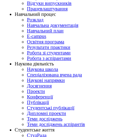
Відгуки випускників
Працевлаштування
Навчальний процес
Розклад
Навчальна документація
Навчальний план
E-campus
Освітня програма
Результати практики
Робота зі студентами
Робота з аспірантами
Наукова діяльність
Наукова школа
Спеціалізована вчена рада
Наукові напрямки
Досягнення
Проекти
Конференції
Публікації
Студентські публікації
Дипломні проекти
Теми досліджень
Теми досліджень аспірантів
Студентське життя
СтудРада