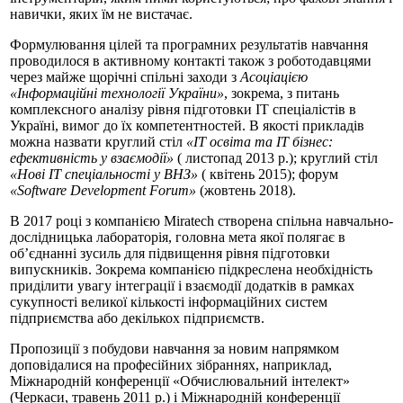
навички, яких їм не вистачає.
Формулювання цілей та програмних результатів навчання
проводилося в активному контакті також з роботодавцями
через майже щорічні спільні заходи з
Асоціацією
«Інформаційні технології України»
, зокрема, з питань
комплексного аналізу рівня підготовки ІТ спеціалістів в
Україні, вимог до їх компетентностей. В якості прикладів
можна назвати круглий стіл
«ІТ освіта та ІТ бізнес:
ефективність у взаємодії»
( листопад 2013 р.); круглий стіл
«Нові ІТ спеціальності у ВНЗ»
( квітень 2015); форум
«Software Development Forum»
(жовтень 2018).
В 2017 році з компанією Miratech створена спільна навчально-
дослідницька лабораторія, головна мета якої полягає в
об’єднанні зусиль для підвищення рівня підготовки
випускників. Зокрема компанією підкреслена необхідність
приділити увагу інтеграції і взаємодії додатків в рамках
сукупності великої кількості інформаційних систем
підприємства або декількох підприємств.
Пропозиції з побудови навчання за новим напрямком
доповідалися на професійних зібраннях, наприклад,
Міжнародній конференції «Обчислювальний інтелект»
(Черкаси, травень 2011 р.) і Міжнародній конференції