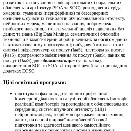
розвиток і застосування сервіс-орієнтованих і паралельних
обчислень та архітектур (SOA та SOC), розподілених грід-,
хмарних, туманних (периферійних) та безсерверних
обчислень, сучасних технологій обчислювального інтелекту,
нейронних мереж, машинного навчання, нейромереж
глибокого навчання, інтелектуальний аналіз надвеликих баз
даних та знань (Big Data Mining), семантичних і блокчейн
технологій в комп’ютерній обробці великих за обсягом даних
і автоматизованому проектуванні; побудову багатоагентних
систем і інфраструктур як послуг (IaaS), платформ як послуг
(PaaS), програмного забезпечення як послуг (SaaS), даних як
послуг (DaaS) для «
діджіталізації
» суспільства);
використання SOC та SOA в Інтернеті речей та в прикладних
додатках EOSC.
Цілі освітньої програми:
підготувати фахівців до успішної професійної
інженерної діяльності в галузі теорії обчислень і методів
реалізації комп’ютерів та розподілених обчислювальних
середовищ; систем штучного інтелекту (ШІ) і
нейронних мереж; теорії мов програмування і сховищ
даних, на основі широкої поглибленої базової
підготовки та здатності швидкого самостійного
освоєння нових технологій і систем в даній галузі;