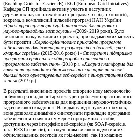
(Enabling Grids for E-sciencE) і EGI (European Grid Iniriatives).
Кафедра СП прийняла активну участь в наступних
державних науково-технічних програмах з грід-технологій,
зокрема, в комплексній цільовій програмі НАН України
«Грід-інфраструктура і грід- технології для наукових і
науково-прикладних застосувань »
(2009- 2019 роки). Було
виконано низку важливих проектів, прикладами яких можуть
бути проекти
«Сервіс-орієнтоване прикладне програмне
забезпечення для інженерних розрахунків на базі веб, грід і
хмарних сервісів»
(2015-2016 роки) і
«Створення і підтримка
програмно-сервісних засобів розробки прикладного
програмного забезпечення»
(2018 р.),
«Хмарна платформа для
виконання прикладних обчислювальних сценаріїв на основі
динамічного оркестрування веб-сервісів з використанням бази
знань»
(2019 р.).
В результаті виконаних проектів створено нову методологію
побудови розподіленої архітектури проблемно-орієнтованого
програмного забезпечення для вирішення науково-технічних
задач високої складності. На відміну від існуючих підходів,
вона дозволяє динамічно синтезувати прикладне програмне
забезпечення з наявних у мережі програмних засобів,
доступних через інтерфейс веб-сервісів (як SOAP-сервісів,
так і REST-сервісів), та залученням високопродуктивних
обчислювальних ресурсів як грід-мережі, так і з хмарних