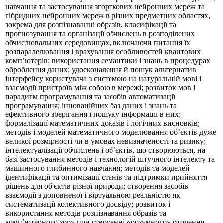
навчання та застосування згорткових нейронних мереж та
гібридних нейронних мереж в різних предметних областях,
зокрема для розпізнаванні образів, класифікації та
прогнозування та організації обчислень в розподілених
обчислювальних середовищах, включаючи питання їх
розпаралелювання і врахування особливостей квантових
комп’ютерів; використання семантики і знань в процедурах
оброблення даних; удосконалення й пошук альтернатив
інтерфейсу користувача з системою на натуральній мові і
взаємодії пристроїв між собою в мережі; розвиток мов і
парадигм програмування та засобів автоматизації
програмування; інноваційних баз даних і знань та
ефективного зберігання і пошуку інформації в них;
формалізації математичних доказів і логічних висновків;
методів і моделей математичного моделювання об’єктів дуже
великої розмірності чи в умовах невизначеності та ризику;
інтелектуалізації обчислень і об’єктів, що створюються, на
базі застосування методів і технологій штучного інтелекту та
машинного глибинного навчання; методів та моделей
ідентифікації та оптимізації станів та підтримки прийняття
рішень для об'єктів різної природи; створення засобів
взаємодії з доповненої і віртуальною реальністю як
систематизації колективного досвіду; розвиток і
використання методів розпізнавання образів та
комп’ютерного зору при створенні «розумного» оточення